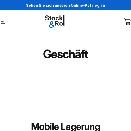
Direkt zum Inhalt
Sehen Sie sich unseren Online-Katalog an
Seitennavigation
Stock & Roll
W
Geschäft
Mobile Lagerung