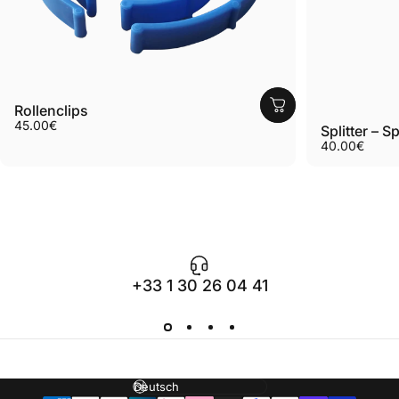
Rollenclips
45.00€
Splitter – 
40.00€
+33 1 30 26 04 41
Sprache