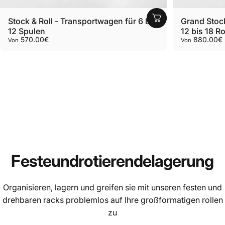
Stock & Roll - Transportwagen für 6 bis
Grand Stock
12 Spulen
12 bis 18 Ro
570.00€
880.00€
Von
Von
Feste
und
rotierende
lagerung
Organisieren, lagern und greifen sie mit unseren festen und
drehbaren racks problemlos auf Ihre großformatigen rollen
zu