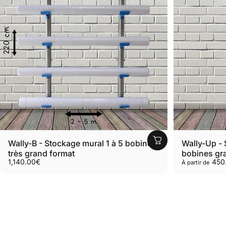
Wally-B - Stockage mural 1 à 5 bobines
Wally-Up - 
très grand format
bobines gr
1,140.00€
450
À partir de