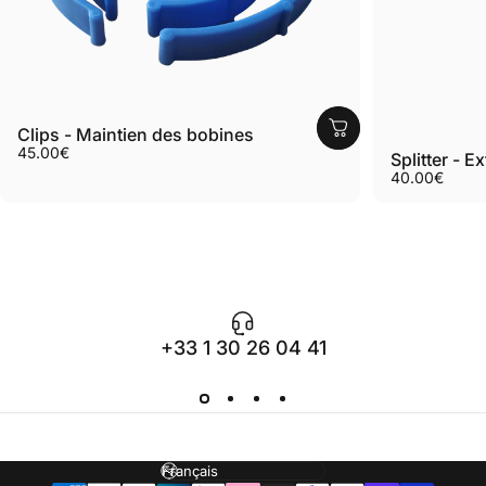
Clips - Maintien des bobines
45.00€
Splitter - 
40.00€
+33 1 30 26 04 41
Langue